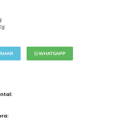
g
Kg
LAMAR
WHATSAPP
ontal:
ora: