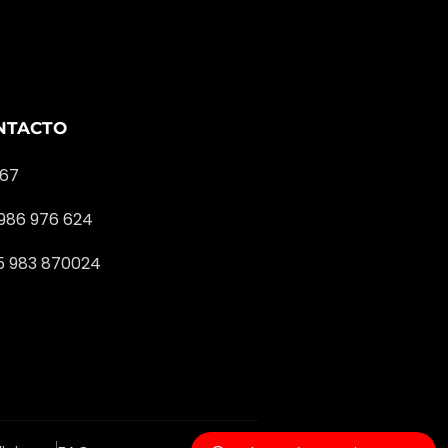
NTACTO
167
 986 976 624
Contactá a nuestro equipo para
más información.
5 983 870024
¡Hola! ¿Cómo podemos
ayudarte?