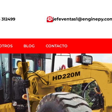
jefeventas1@enginepy.co
 312499
OTROS
BLOG
CONTACTO