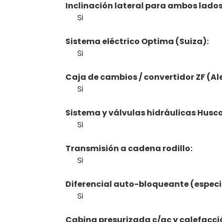
Inclinación lateral para ambos lado
Si
Sistema eléctrico Optima (Suiza):
Si
Caja de cambios / convertidor ZF (A
Si
Sistema y válvulas hidráulicas Husc
Si
Transmisión a cadena rodillo:
Si
Diferencial auto-bloqueante (especi
Si
Cabina presurizada c/ac y calefacci