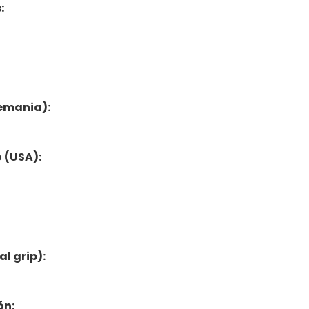
s:
lemania):
o (USA):
al grip):
ón: