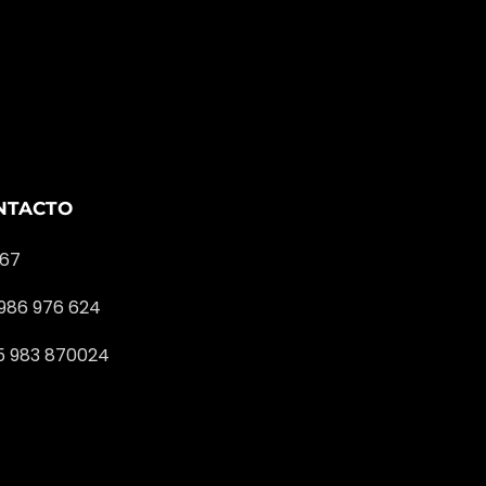
NTACTO
167
 986 976 624
Contactá a nuestro equipo para
5 983 870024
más información.
¡Hola! ¿Cómo podemos
ayudarte?