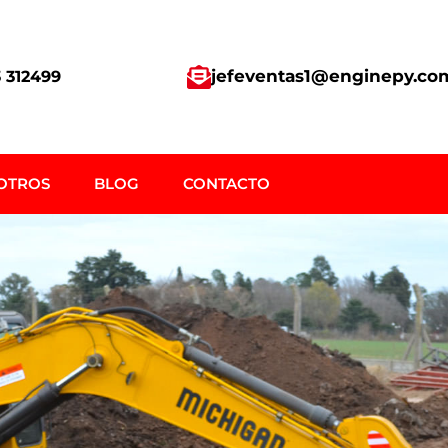
jefeventas1@enginepy.co
 312499
OTROS
BLOG
CONTACTO