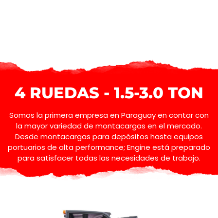
4 RUEDAS - 1.5-3.0 TON
Somos la primera empresa en Paraguay en contar con
la mayor variedad de montacargas en el mercado.
Desde montacargas para depósitos hasta equipos
portuarios de alta performance; Engine está preparado
para satisfacer todas las necesidades de trabajo.