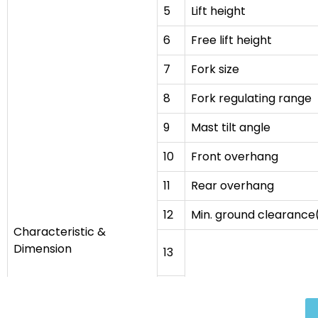
5
Lift height
6
Free lift height
7
Fork size
8
Fork regulating range
9
Mast tilt angle
10
Front overhang
11
Rear overhang
12
Min. ground clearance
Characteristic &
Dimension
13
14