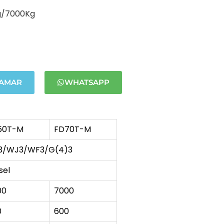
g/7000Kg
LAMAR
WHATSAPP
50T-M
FD70T-M
3/WJ3/WF3/G(4)3
sel
00
7000
0
600