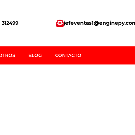
jefeventas1@enginepy.co
 312499
OTROS
BLOG
CONTACTO