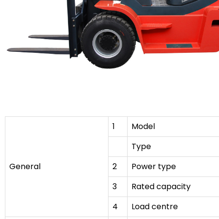
1
Model
Type
General
2
Power type
3
Rated capacity
4
Load centre