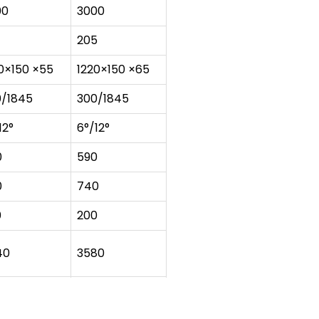
00
3000
205
0×150 ×55
1220×150 ×65
0/1845
300/1845
12°
6°/12°
0
590
0
740
0
200
40
3580
5
1995