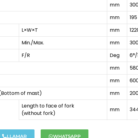
mm
30
mm
195
L×W×T
mm
122
Min./Max.
mm
30
F/R
Deg
6°/
mm
58
mm
60
(Bottom of mast)
mm
20
Length to face of fork
mm
34
(without fork)
Overall width
mm
199
LLAMAR
WHATSAPP