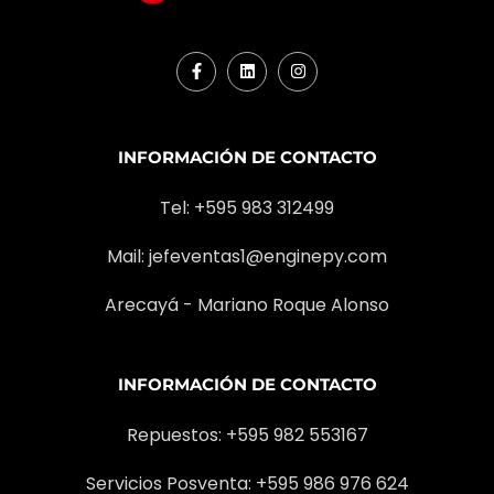
Performance
23
Lowering(
24
Max. Drawbar pull (Laden/unladen)
25
Max. Gradeability(Laden)
INFORMACIÓN DE CONTACTO
26
Front
Tel: +595 983 312499
Tyre
27
Rear
Mail:
jefeventas1@enginepy.com
Chassis
Arecayá - Mariano Roque Alonso
28
Front
Tread
29
Rear
INFORMACIÓN DE CONTACTO
30
Wheelbase
Repuestos: +595 982 553167
31
Fuel tank capacity
32
Self weight
Servicios Posventa: +595 986 976 624