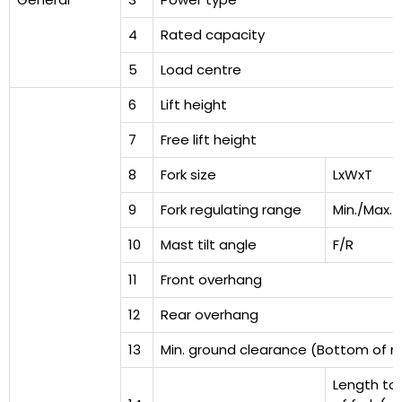
4
Rated capacity
5
Load centre
6
Lift height
7
Free lift height
8
Fork size
LxWxT
9
Fork regulating range
Min./Max.
10
Mast tilt angle
F/R
11
Front overhang
12
Rear overhang
13
Min. ground clearance (Bottom of 
Length to