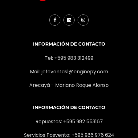
22
Speed
Lifting(La
Performance
23
Lowering(
24
Max. Drawbar pull(Laden)
INFORMACIÓN DE CONTACTO
25
Max. Gradeability(Laden)
Tel: +595 983 312499
26
Front
Tyre
Mail:
jefeventas1@enginepy.com
27
Rear
Arecayá - Mariano Roque Alonso
Tyre
28
Front
Tread
29
Rear
INFORMACIÓN DE CONTACTO
30
Wheelbase
Repuestos: +595 982 553167
31
Self weight
Servicios Posventa: +595 986 976 624