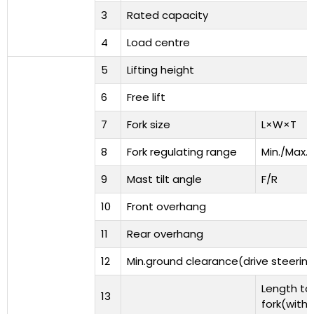
3
Rated capacity
4
Load centre
5
Lifting height
6
Free lift
7
Fork size
L×W×T
8
Fork regulating range
Min./Max.
9
Mast tilt angle
F/R
10
Front overhang
11
Rear overhang
12
Min.ground clearance(drive steerin
Length to
13
fork(witho