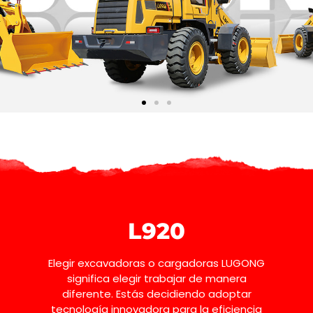
L920
Elegir excavadoras o cargadoras LUGONG
significa elegir trabajar de manera
diferente. Estás decidiendo adoptar
tecnología innovadora para la eficiencia