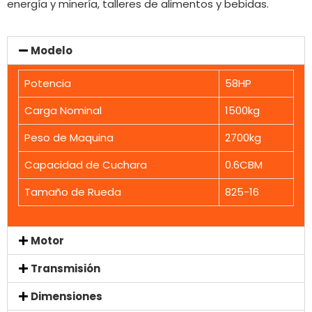
energía y minería, talleres de alimentos y bebidas.
Modelo
Potencia
58HP
Carga Nominal
1500kg
Peso de Maquina
2700kg
Capacidad de Cuchara
0.6CBM
Tamaño de Rueda
825-16
Motor
Transmisión
Dimensiones